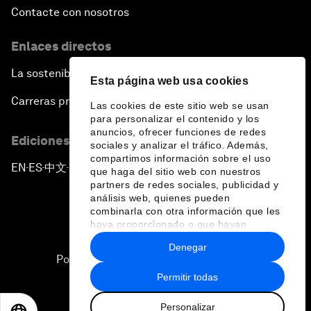
Contacte con nosotros
Enlaces directos
La sostenibilidad en el Foro
Esta página web usa cookies
Carreras profesionales
Las cookies de este sitio web se usan
para personalizar el contenido y los
anuncios, ofrecer funciones de redes
Ediciones en otros idiomas
sociales y analizar el tráfico. Además,
compartimos información sobre el uso
EN
ES
中文
日本語
▪
▪
▪
que haga del sitio web con nuestros
partners de redes sociales, publicidad y
análisis web, quienes pueden
combinarla con otra información que les
haya proporcionado o que hayan
recopilado a partir del uso que haya
Denegar
hecho de sus servicios.
Política de privacidad y normas de uso
Permitir todas
Sitemap
Personalizar
©
2026
Foro Económico Mundial