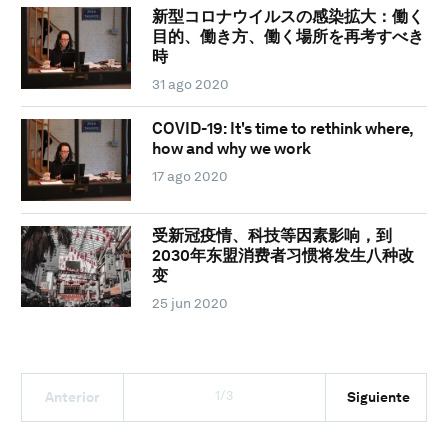
新型コロナウイルスの感染拡大：働く
目的、働き方、働く場所を再考すべき
時
31 ago 2020
COVID-19: It's time to rethink where,
how and why we work
17 ago 2020
受新冠疫情、科技等因素影响，到
2030年东盟消费者习惯将发生八种改
变
25 jun 2020
1/3
Anterior
Siguiente