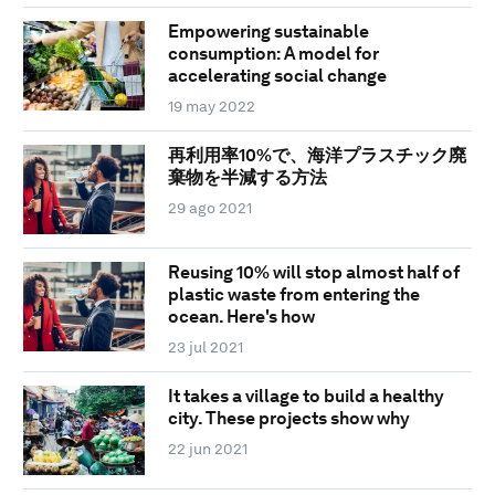
Empowering sustainable
consumption: A model for
accelerating social change
19 may 2022
再利用率10%で、海洋プラスチック廃
棄物を半減する方法
29 ago 2021
Reusing 10% will stop almost half of
plastic waste from entering the
ocean. Here's how
23 jul 2021
It takes a village to build a healthy
city. These projects show why
22 jun 2021