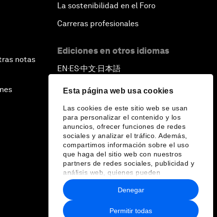
La sostenibilidad en el Foro
Carreras profesionales
Ediciones en otros idiomas
tras notas
EN
ES
中文
日本語
▪
▪
▪
ines
Esta página web usa cookies
Las cookies de este sitio web se usan
para personalizar el contenido y los
anuncios, ofrecer funciones de redes
sociales y analizar el tráfico. Además,
compartimos información sobre el uso
que haga del sitio web con nuestros
partners de redes sociales, publicidad y
análisis web, quienes pueden
combinarla con otra información que les
Denegar
haya proporcionado o que hayan
recopilado a partir del uso que haya
hecho de sus servicios.
Permitir todas