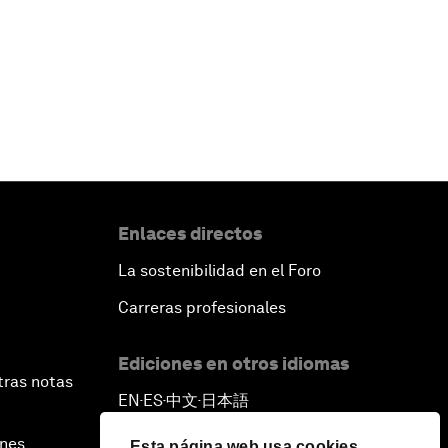
Enlaces directos
La sostenibilidad en el Foro
Carreras profesionales
Ediciones en otros idiomas
tras notas
EN
ES
中文
日本語
▪
▪
▪
ines
Esta página web usa cookies