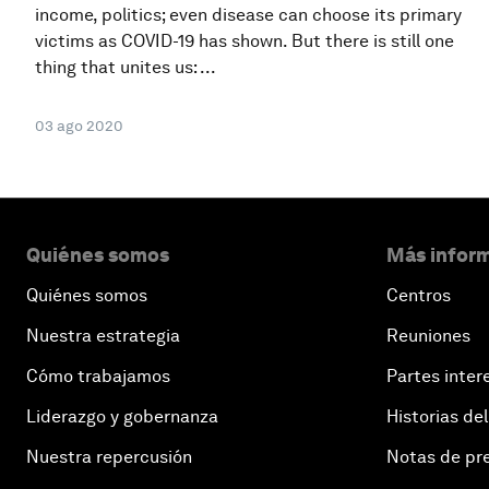
income, politics; even disease can choose its primary
victims as COVID-19 has shown. But there is still one
thing that unites us: ...
03 ago 2020
Quiénes somos
Más inform
Quiénes somos
Centros
Nuestra estrategia
Reuniones
Cómo trabajamos
Partes inter
Liderazgo y gobernanza
Historias del
Nuestra repercusión
Notas de pr