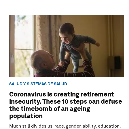
SALUD Y SISTEMAS DE SALUD
Coronavirus is creating retirement
insecurity. These 10 steps can defuse
the timebomb of an ageing
population
Much still divides us: race, gender, ability, education,