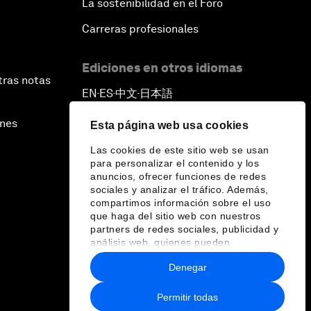
La sostenibilidad en el Foro
Carreras profesionales
Ediciones en otros idiomas
tras notas
EN
ES
中文
日本語
▪
▪
▪
ines
Esta página web usa cookies
Las cookies de este sitio web se usan
para personalizar el contenido y los
anuncios, ofrecer funciones de redes
sociales y analizar el tráfico. Además,
compartimos información sobre el uso
que haga del sitio web con nuestros
partners de redes sociales, publicidad y
análisis web, quienes pueden
combinarla con otra información que les
Denegar
haya proporcionado o que hayan
recopilado a partir del uso que haya
hecho de sus servicios.
Permitir todas