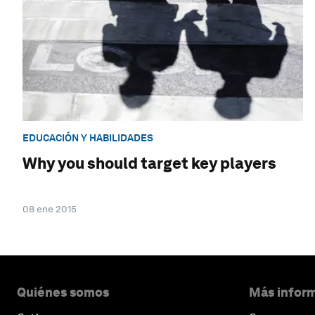
EDUCACIÓN Y HABILIDADES
Why you should target key players
08 ene 2015
Quiénes somos
Más inform