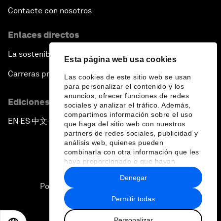
Contacte con nosotros
Enlaces directos
La sostenibilidad en el Foro
Esta página web usa cookies
Carreras profesionales
Las cookies de este sitio web se usan
para personalizar el contenido y los
anuncios, ofrecer funciones de redes
Ediciones en otros idiomas
sociales y analizar el tráfico. Además,
compartimos información sobre el uso
EN
ES
中文
日本語
▪
▪
▪
que haga del sitio web con nuestros
partners de redes sociales, publicidad y
análisis web, quienes pueden
combinarla con otra información que les
haya proporcionado o que hayan
recopilado a partir del uso que haya
Denegar
hecho de sus servicios.
Política de privacidad y normas de uso
Permitir todas
Sitemap
Personalizar