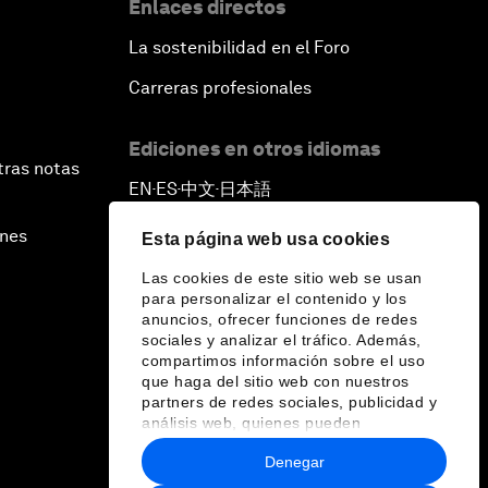
Enlaces directos
La sostenibilidad en el Foro
Carreras profesionales
Ediciones en otros idiomas
tras notas
EN
ES
中文
日本語
▪
▪
▪
ines
Esta página web usa cookies
Las cookies de este sitio web se usan
para personalizar el contenido y los
anuncios, ofrecer funciones de redes
sociales y analizar el tráfico. Además,
compartimos información sobre el uso
que haga del sitio web con nuestros
partners de redes sociales, publicidad y
análisis web, quienes pueden
combinarla con otra información que les
Denegar
haya proporcionado o que hayan
recopilado a partir del uso que haya