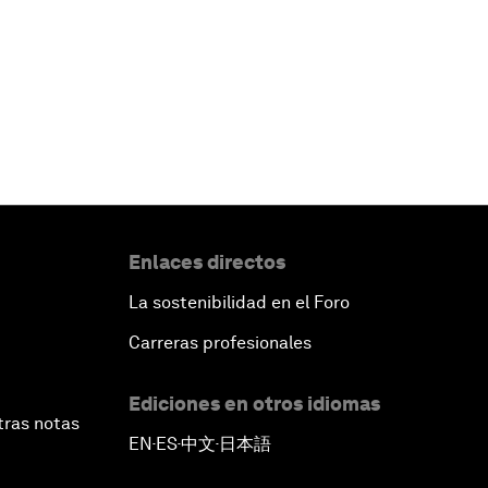
Enlaces directos
La sostenibilidad en el Foro
Carreras profesionales
Ediciones en otros idiomas
tras notas
EN
ES
中文
日本語
▪
▪
▪