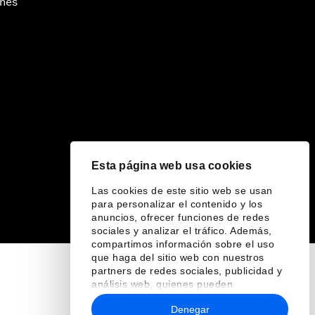
ines
Esta página web usa cookies
Las cookies de este sitio web se usan
para personalizar el contenido y los
anuncios, ofrecer funciones de redes
sociales y analizar el tráfico. Además,
compartimos información sobre el uso
que haga del sitio web con nuestros
partners de redes sociales, publicidad y
análisis web, quienes pueden
combinarla con otra información que les
Denegar
haya proporcionado o que hayan