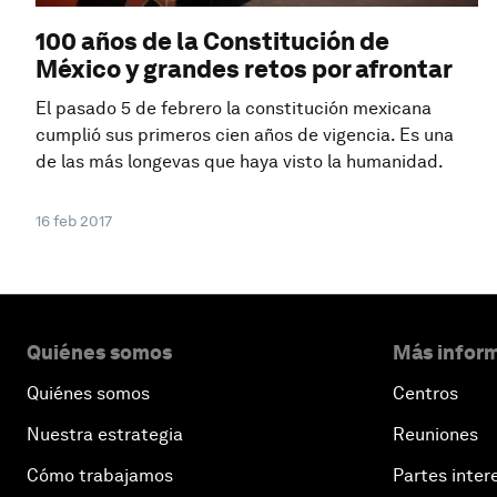
100 años de la Constitución de
México y grandes retos por afrontar
El pasado 5 de febrero la constitución mexicana
cumplió sus primeros cien años de vigencia. Es una
de las más longevas que haya visto la humanidad.
16 feb 2017
Quiénes somos
Más inform
Quiénes somos
Centros
Nuestra estrategia
Reuniones
Cómo trabajamos
Partes inter