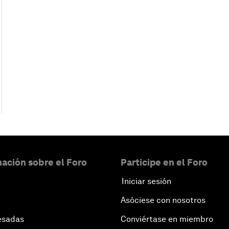
ación sobre el Foro
Participe en el Foro
Iniciar sesión
Asóciese con nosotros
esadas
Conviértase en miembro