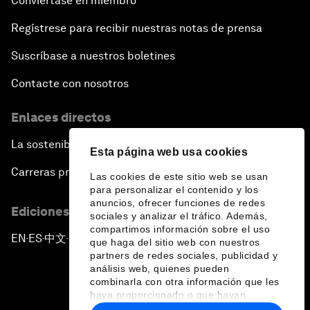
Conviértase en miembro
Regístrese para recibir nuestras notas de prensa
Suscríbase a nuestros boletines
Contacte con nosotros
Enlaces directos
La sostenibilidad en el Foro
Esta página web usa cookies
Carreras profesionales
Las cookies de este sitio web se usan
para personalizar el contenido y los
anuncios, ofrecer funciones de redes
Ediciones en otros idiomas
sociales y analizar el tráfico. Además,
compartimos información sobre el uso
EN
ES
中文
日本語
▪
▪
▪
que haga del sitio web con nuestros
partners de redes sociales, publicidad y
análisis web, quienes pueden
combinarla con otra información que les
haya proporcionado o que hayan
recopilado a partir del uso que haya