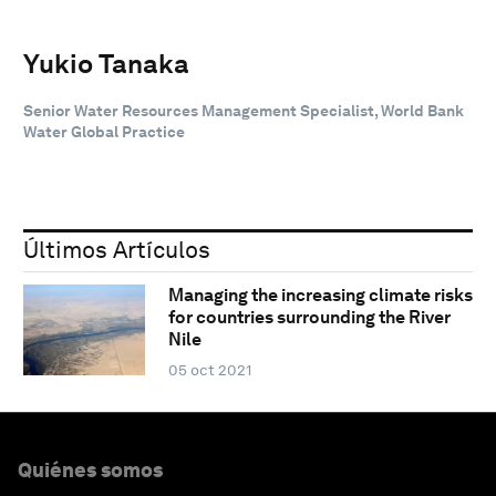
Yukio Tanaka
Senior Water Resources Management Specialist, World Bank
Water Global Practice
Últimos Artículos
Managing the increasing climate risks
for countries surrounding the River
Nile
05 oct 2021
Quiénes somos