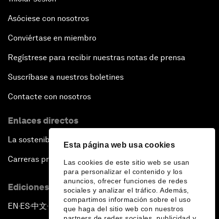
Asóciese con nosotros
Conviértase en miembro
Regístrese para recibir nuestras notas de prensa
Suscríbase a nuestros boletines
Contacte con nosotros
Enlaces directos
La sostenibilidad en el Foro
Esta página web usa cookies
Carreras profesionales
Las cookies de este sitio web se usan
para personalizar el contenido y los
anuncios, ofrecer funciones de redes
Ediciones en otros idiomas
sociales y analizar el tráfico. Además,
compartimos información sobre el uso
EN
ES
中文
日本語
▪
▪
▪
que haga del sitio web con nuestros
partners de redes sociales, publicidad y