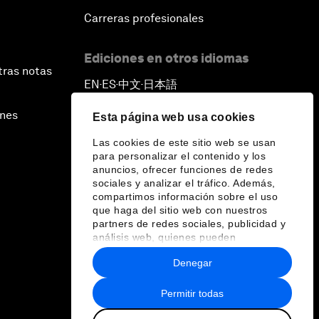
Carreras profesionales
Ediciones en otros idiomas
tras notas
EN
ES
中文
日本語
▪
▪
▪
ines
Esta página web usa cookies
Las cookies de este sitio web se usan
para personalizar el contenido y los
anuncios, ofrecer funciones de redes
sociales y analizar el tráfico. Además,
compartimos información sobre el uso
que haga del sitio web con nuestros
partners de redes sociales, publicidad y
análisis web, quienes pueden
combinarla con otra información que les
Denegar
haya proporcionado o que hayan
recopilado a partir del uso que haya
hecho de sus servicios.
Permitir todas