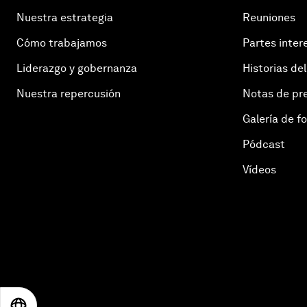
Nuestra estrategia
Reuniones
Cómo trabajamos
Partes inter
Liderazgo y gobernanza
Historias del
Nuestra repercusión
Notas de pr
Galería de f
Pódcast
Vídeos
EN
ES
中文
日本語