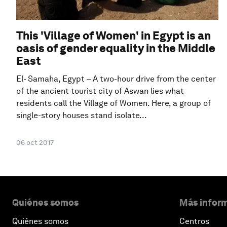
This 'Village of Women' in Egypt is an
oasis of gender equality in the Middle
East
El- Samaha, Egypt – A two-hour drive from the center
of the ancient tourist city of Aswan lies what
residents call the Village of Women. Here, a group of
single-story houses stand isolate...
06 oct 2017
Quiénes somos
Más inform
Quiénes somos
Centros