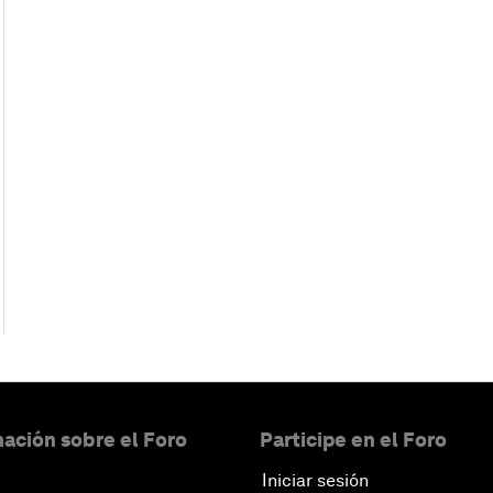
ación sobre el Foro
Participe en el Foro
Iniciar sesión