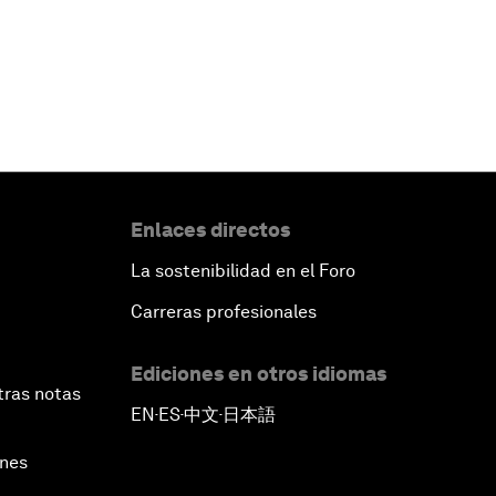
Enlaces directos
La sostenibilidad en el Foro
Carreras profesionales
Ediciones en otros idiomas
tras notas
EN
ES
中文
日本語
▪
▪
▪
ines