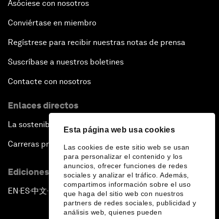
Asóciese con nosotros
Conviértase en miembro
Regístrese para recibir nuestras notas de prensa
Suscríbase a nuestros boletines
Contacte con nosotros
Enlaces directos
La sostenibilidad en el Foro
Esta página web usa cookies
Carreras profesionales
Las cookies de este sitio web se usan
para personalizar el contenido y los
anuncios, ofrecer funciones de redes
Ediciones en otros idiomas
sociales y analizar el tráfico. Además,
compartimos información sobre el uso
EN
ES
中文
日本語
▪
▪
▪
que haga del sitio web con nuestros
partners de redes sociales, publicidad y
análisis web, quienes pueden