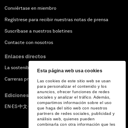
Conviértase en miembro
Regístrese para recibir nuestras notas de prensa
Suscríbase a nuestros boletines
Contacte con nosotros
Enlaces directos
La sostenibilidad en el Foro
Esta página web usa cookies
Carreras profesionales
Las cookies de este sitio web se usan
para personalizar el contenido y los
anuncios, ofrecer funciones de redes
Ediciones en otros idiomas
sociales y analizar el tráfico. Además,
compartimos información sobre el uso
EN
ES
中文
日本語
▪
▪
▪
que haga del sitio web con nuestros
partners de redes sociales, publicidad y
análisis web, quienes pueden
combinarla con otra información que les