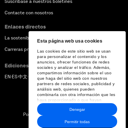
Suscríbase a nuestros boletines
Contacte con nosotros
Enlaces directos
La sostenibilidad en el Foro
Esta página web usa cookies
Carreras profesionales
Las cookies de este sitio web se usan
para personalizar el contenido y los
anuncios, ofrecer funciones de redes
Ediciones en otros idiomas
sociales y analizar el tráfico. Además,
compartimos información sobre el uso
EN
ES
中文
日本語
▪
▪
▪
que haga del sitio web con nuestros
partners de redes sociales, publicidad y
análisis web, quienes pueden
combinarla con otra información que les
haya proporcionado o que hayan
recopilado a partir del uso que haya
Denegar
hecho de sus servicios.
Política de privacidad y normas de uso
Permitir todas
Sitemap