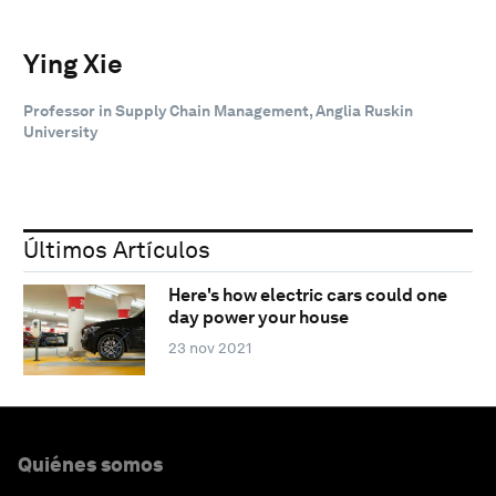
Ying Xie
Professor in Supply Chain Management, Anglia Ruskin
University
Últimos Artículos
Here's how electric cars could one
day power your house
23 nov 2021
Quiénes somos