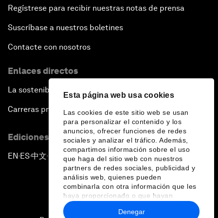
Regístrese para recibir nuestras notas de prensa
Suscríbase a nuestros boletines
Contacte con nosotros
Enlaces directos
La sostenibilidad en el Foro
Esta página web usa cookies
Carreras profesionales
Las cookies de este sitio web se usan
para personalizar el contenido y los
anuncios, ofrecer funciones de redes
Ediciones en otros idiomas
sociales y analizar el tráfico. Además,
compartimos información sobre el uso
EN
ES
中文
日本語
▪
▪
▪
que haga del sitio web con nuestros
partners de redes sociales, publicidad y
análisis web, quienes pueden
combinarla con otra información que les
haya proporcionado o que hayan
recopilado a partir del uso que haya
Denegar
hecho de sus servicios.