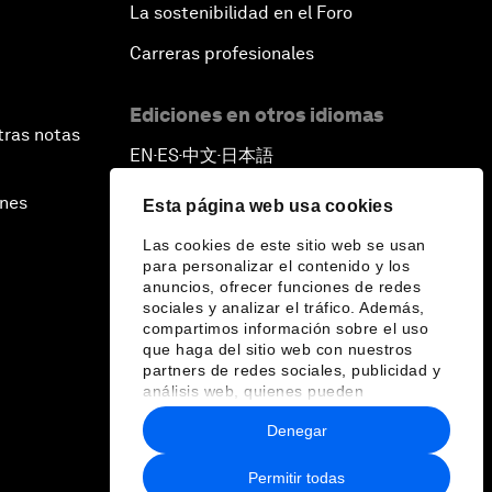
La sostenibilidad en el Foro
Carreras profesionales
Ediciones en otros idiomas
tras notas
EN
ES
中文
日本語
▪
▪
▪
ines
Esta página web usa cookies
Las cookies de este sitio web se usan
para personalizar el contenido y los
anuncios, ofrecer funciones de redes
sociales y analizar el tráfico. Además,
compartimos información sobre el uso
que haga del sitio web con nuestros
partners de redes sociales, publicidad y
análisis web, quienes pueden
combinarla con otra información que les
Denegar
haya proporcionado o que hayan
recopilado a partir del uso que haya
hecho de sus servicios.
Permitir todas