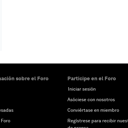
ación sobre el Foro
Participe en el Foro
Iniciar sesión
Asóciese con nosotros
esadas
Conviértase en miembro
 Foro
Regístrese para recibir nues
de prensa