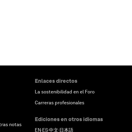
Enlaces directos
La sostenibilidad en el Foro
Carreras profesionales
Ediciones en otros idiomas
tras notas
EN
ES
中文
日本語
▪
▪
▪