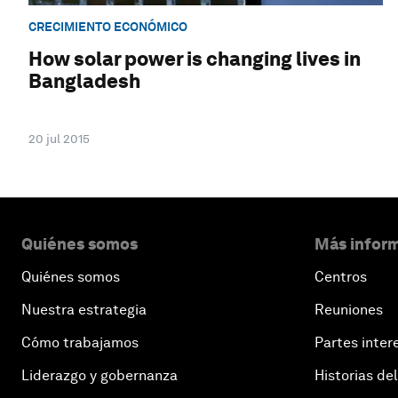
CRECIMIENTO ECONÓMICO
How solar power is changing lives in
Bangladesh
20 jul 2015
Quiénes somos
Más inform
Quiénes somos
Centros
Nuestra estrategia
Reuniones
Cómo trabajamos
Partes inter
Liderazgo y gobernanza
Historias del