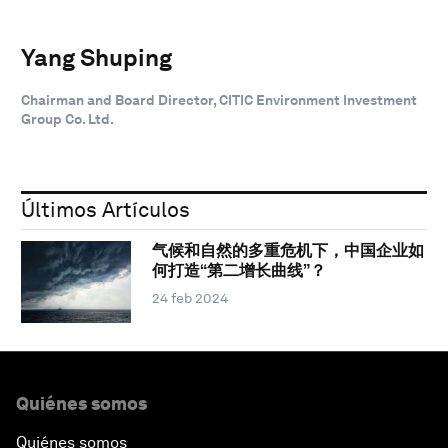
Yang Shuping
Chairman and Board Director, CITIC Environment Investment
Group Co. Ltd.
Últimos Artículos
气候和自然的多重危机下，中国企业如
何打造“第二增长曲线”？
24 feb 2024
Quiénes somos
Quiénes somos