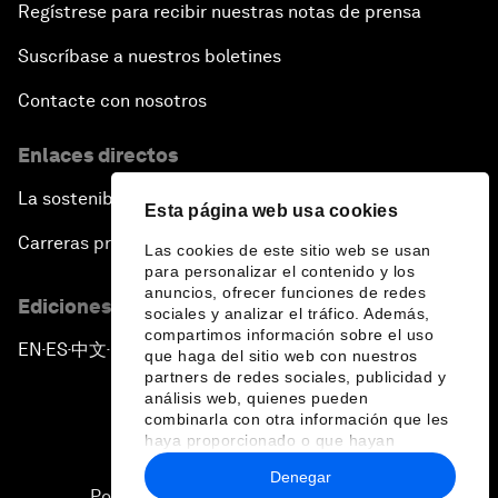
Regístrese para recibir nuestras notas de prensa
Suscríbase a nuestros boletines
Contacte con nosotros
Enlaces directos
La sostenibilidad en el Foro
Esta página web usa cookies
Carreras profesionales
Las cookies de este sitio web se usan
para personalizar el contenido y los
anuncios, ofrecer funciones de redes
Ediciones en otros idiomas
sociales y analizar el tráfico. Además,
compartimos información sobre el uso
EN
ES
中文
日本語
▪
▪
▪
que haga del sitio web con nuestros
partners de redes sociales, publicidad y
análisis web, quienes pueden
combinarla con otra información que les
haya proporcionado o que hayan
recopilado a partir del uso que haya
Denegar
hecho de sus servicios.
Política de privacidad y normas de uso