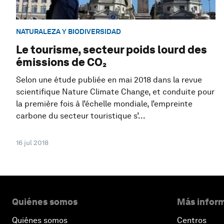
NATURALEZA Y BIODIVERSIDAD
Le tourisme, secteur poids lourd des
émissions de CO₂
Selon une étude publiée en mai 2018 dans la revue
scientifique Nature Climate Change, et conduite pour
la première fois à l’échelle mondiale, l’empreinte
carbone du secteur touristique s’...
16 jul 2018
Quiénes somos
Más inform
Quiénes somos
Centros