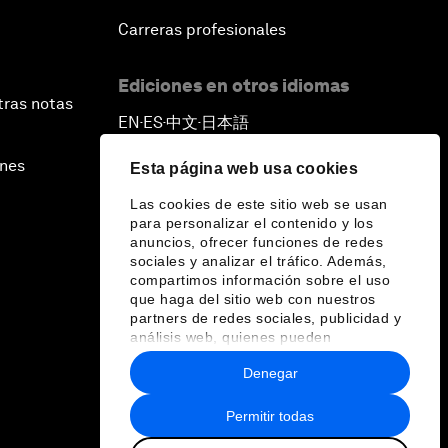
Carreras profesionales
Ediciones en otros idiomas
tras notas
EN
ES
中文
日本語
▪
▪
▪
ines
Esta página web usa cookies
Las cookies de este sitio web se usan
para personalizar el contenido y los
anuncios, ofrecer funciones de redes
sociales y analizar el tráfico. Además,
compartimos información sobre el uso
que haga del sitio web con nuestros
partners de redes sociales, publicidad y
análisis web, quienes pueden
combinarla con otra información que les
Denegar
haya proporcionado o que hayan
recopilado a partir del uso que haya
hecho de sus servicios.
Permitir todas