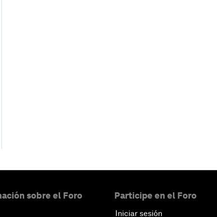
ación sobre el Foro
Participe en el Foro
Iniciar sesión