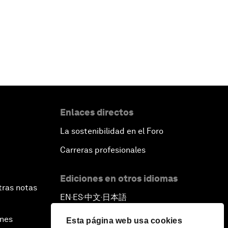
Enlaces directos
La sostenibilidad en el Foro
Carreras profesionales
Ediciones en otros idiomas
tras notas
EN
ES
中文
日本語
▪
▪
▪
ines
Esta página web usa cookies