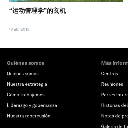
“运动管理学”的玄机
13 abr 2015
Quiénes somos
Más inform
Quiénes somos
Centros
Nuestra estrategia
Reuniones
Cómo trabajamos
Partes inter
Liderazgo y gobernanza
Historias del
Nuestra repercusión
Notas de pr
Galería de f