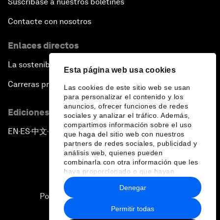
Suscríbase a nuestros boletines
Contacte con nosotros
Enlaces directos
La sostenibilidad en el Foro
Esta página web usa cookies
Carreras profesionales
Las cookies de este sitio web se usan
para personalizar el contenido y los
anuncios, ofrecer funciones de redes
Ediciones en otros idiomas
sociales y analizar el tráfico. Además,
compartimos información sobre el uso
EN
ES
中文
日本語
▪
▪
▪
que haga del sitio web con nuestros
partners de redes sociales, publicidad y
análisis web, quienes pueden
combinarla con otra información que les
haya proporcionado o que hayan
recopilado a partir del uso que haya
Denegar
hecho de sus servicios.
Política de privacidad y normas de uso
Permitir todas
Sitemap