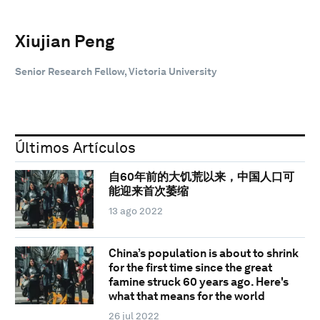
Xiujian Peng
Senior Research Fellow, Victoria University
Últimos Artículos
自60年前的大饥荒以来，中国人口可
能迎来首次萎缩
13 ago 2022
China’s population is about to shrink
for the first time since the great
famine struck 60 years ago. Here's
what that means for the world
26 jul 2022