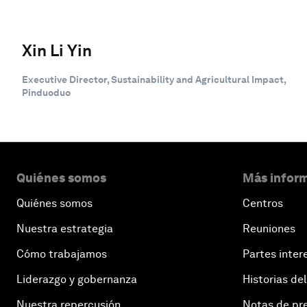
Xin Li Yin
Executive Director, Sustainability and Agricultural Impact,
Pinduoduo
Quiénes somos
Más inform
Quiénes somos
Centros
Nuestra estrategia
Reuniones
Cómo trabajamos
Partes inter
Liderazgo y gobernanza
Historias del
Nuestra repercusión
Notas de pr