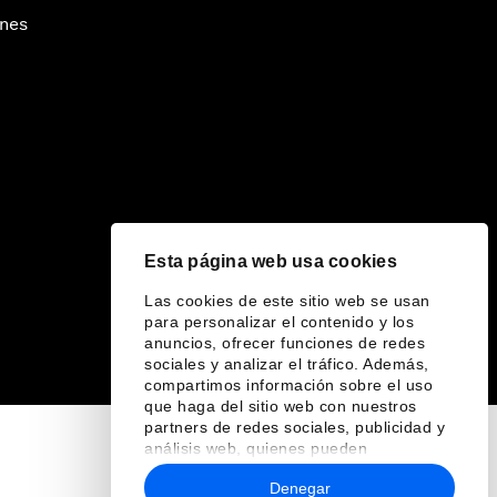
ines
Esta página web usa cookies
Las cookies de este sitio web se usan
para personalizar el contenido y los
anuncios, ofrecer funciones de redes
sociales y analizar el tráfico. Además,
compartimos información sobre el uso
que haga del sitio web con nuestros
partners de redes sociales, publicidad y
análisis web, quienes pueden
combinarla con otra información que les
Denegar
haya proporcionado o que hayan