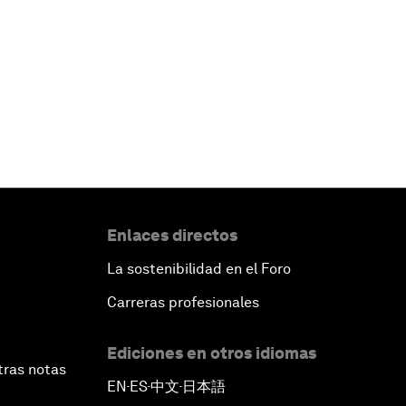
Enlaces directos
La sostenibilidad en el Foro
Carreras profesionales
Ediciones en otros idiomas
tras notas
EN
ES
中文
日本語
▪
▪
▪