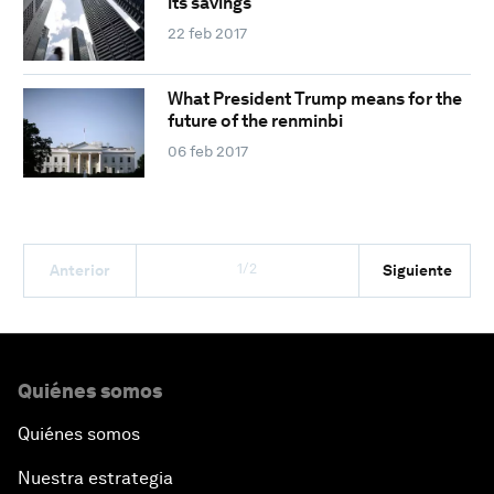
its savings
22 feb 2017
What President Trump means for the
future of the renminbi
06 feb 2017
1/2
Anterior
Siguiente
Quiénes somos
Quiénes somos
Nuestra estrategia