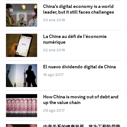
China's digital economy is a world
leader, but it still faces challenges
03 ene 2018
La Chine au défi de l'économie
numérique
02 ene 2018
El nuevo dividendo digital de China
16 ago 2017
How China is moving out of debt and
up the value chain
09 ago 2017
中美关系的健康发展，将为工薪阶层带