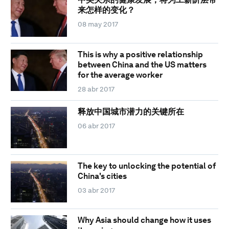
来怎样的变化？
08 may 2017
This is why a positive relationship
between China and the US matters
for the average worker
28 abr 2017
释放中国城市潜力的关键所在
06 abr 2017
The key to unlocking the potential of
China's cities
03 abr 2017
Why Asia should change how it uses