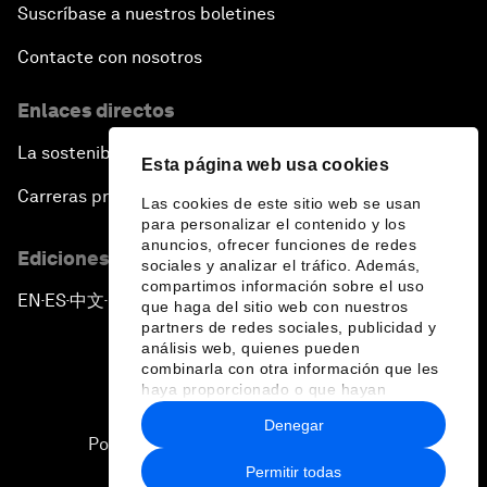
Suscríbase a nuestros boletines
Contacte con nosotros
Enlaces directos
La sostenibilidad en el Foro
Esta página web usa cookies
Carreras profesionales
Las cookies de este sitio web se usan
para personalizar el contenido y los
anuncios, ofrecer funciones de redes
Ediciones en otros idiomas
sociales y analizar el tráfico. Además,
compartimos información sobre el uso
EN
ES
中文
日本語
▪
▪
▪
que haga del sitio web con nuestros
partners de redes sociales, publicidad y
análisis web, quienes pueden
combinarla con otra información que les
haya proporcionado o que hayan
recopilado a partir del uso que haya
Denegar
hecho de sus servicios.
Política de privacidad y normas de uso
Permitir todas
Sitemap