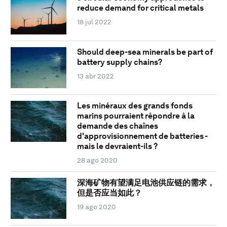
reduce demand for critical metals
18 jul 2022
Should deep-sea minerals be part of
battery supply chains?
13 abr 2022
Les minéraux des grands fonds
marins pourraient répondre à la
demande des chaînes
d'approvisionnement de batteries -
mais le devraient-ils ?
28 ago 2020
深海矿物有望满足电池供应链的需求，
但是否应当如此？
19 ago 2020