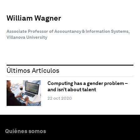
William Wagner
Associate Professor of Accountancy & Information Systems,
Villanova University
Últimos Artículos
Computing has a gender problem –
and isn’t about talent
22 oct 2020
Quiénes somos