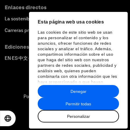
Enlaces directos
La sostenibilidad en el Foro
Esta página web usa cookies
Carreras profesionales
Las cookies de este sitio web se usan
para personalizar el contenido y los
anuncios, ofrecer funciones de redes
Ediciones en otros idiomas
sociales y analizar el tráfico. Además,
compartimos información sobre el uso
EN
ES
中文
日本語
▪
▪
▪
que haga del sitio web con nuestros
partners de redes sociales, publicidad y
análisis web, quienes pueden
combinarla con otra información que les
haya proporcionado o que hayan
recopilado a partir del uso que haya
Denegar
hecho de sus servicios.
Política de privacidad y normas de uso
Permitir todas
Sitemap
Personalizar
©
2026
Foro Económico Mundial
EN
ES
中文
日本語