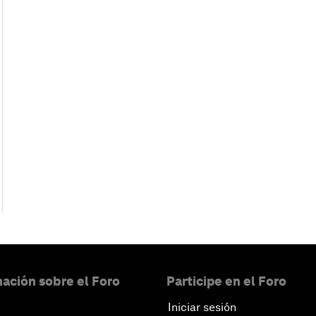
ación sobre el Foro
Participe en el Foro
Iniciar sesión