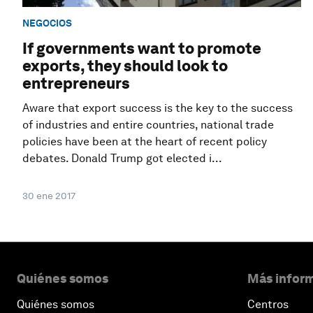
NEGOCIOS
If governments want to promote
exports, they should look to
entrepreneurs
Aware that export success is the key to the success
of industries and entire countries, national trade
policies have been at the heart of recent policy
debates. Donald Trump got elected i...
30 ene 2017
Quiénes somos
Más inform
Quiénes somos
Centros