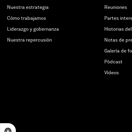
Nuestra estrategia
Reuniones
Cómo trabajamos
Partes inter
Liderazgo y gobernanza
Historias del
Nuestra repercusión
Notas de pr
Galería de f
Pódcast
Vídeos
EN
ES
中文
日本語