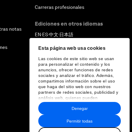
Carreras profesionales
Ediciones en otros idiomas
tras notas
EN
ES
中文
日本語
▪
▪
▪
ines
Esta página web usa cookies
Las cookies de este sitio web se usan
para personalizar el contenido y los
anuncios, ofrecer funciones de redes
sociales y analizar el tráfico. Además,
compartimos información sobre el uso
que haga del sitio web con nuestros
partners de redes sociales, publicidad y
análisis web, quienes pueden
combinarla con otra información que les
Denegar
haya proporcionado o que hayan
recopilado a partir del uso que haya
hecho de sus servicios.
Permitir todas