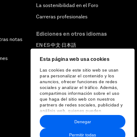
La sostenibilidad en el Foro
Carreras profesionales
Ediciones en otros idiomas
tras notas
EN
ES
中文
日本語
▪
▪
▪
ines
Esta página web usa cookies
Las cookies de este sitio web se usan
para personalizar el contenido y los
anuncios, ofrecer funciones de redes
sociales y analizar el tráfico. Además,
compartimos información sobre el uso
que haga del sitio web con nuestros
partners de redes sociales, publicidad y
análisis web, quienes pueden
combinarla con otra información que les
Denegar
haya proporcionado o que hayan
recopilado a partir del uso que haya
hecho de sus servicios.
Permitir todas