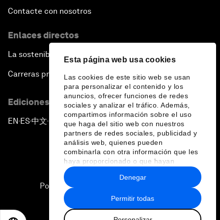
Contacte con nosotros
Enlaces directos
La sostenibilidad en el Foro
Esta página web usa cookies
Carreras profesionales
Las cookies de este sitio web se usan
para personalizar el contenido y los
anuncios, ofrecer funciones de redes
Ediciones en otros idiomas
sociales y analizar el tráfico. Además,
compartimos información sobre el uso
EN
ES
中文
日本語
▪
▪
▪
que haga del sitio web con nuestros
partners de redes sociales, publicidad y
análisis web, quienes pueden
combinarla con otra información que les
haya proporcionado o que hayan
recopilado a partir del uso que haya
Denegar
hecho de sus servicios.
Política de privacidad y normas de uso
Permitir todas
Sitemap
Personalizar