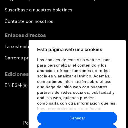
Suscríbase a nuestros boletines
Contacte con nosotros
Enlaces directos
La sostenibilidad en el Foro
Esta página web usa cookies
Carreras profesionales
Las cookies de este sitio web se usan
para personalizar el contenido y los
anuncios, ofrecer funciones de redes
Ediciones en otros idiomas
sociales y analizar el tráfico. Además,
compartimos información sobre el uso
EN
ES
中文
日本語
▪
▪
▪
que haga del sitio web con nuestros
partners de redes sociales, publicidad y
análisis web, quienes pueden
combinarla con otra información que les
haya proporcionado o que hayan
recopilado a partir del uso que haya
Denegar
hecho de sus servicios.
Política de privacidad y normas de uso