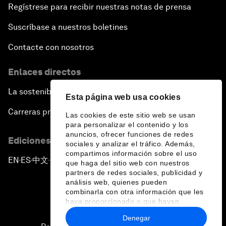
Regístrese para recibir nuestras notas de prensa
Suscríbase a nuestros boletines
Contacte con nosotros
Enlaces directos
La sostenibilidad en el Foro
Esta página web usa cookies
Carreras profesionales
Las cookies de este sitio web se usan
para personalizar el contenido y los
anuncios, ofrecer funciones de redes
Ediciones en otros idiomas
sociales y analizar el tráfico. Además,
compartimos información sobre el uso
EN
ES
中文
日本語
▪
▪
▪
que haga del sitio web con nuestros
partners de redes sociales, publicidad y
análisis web, quienes pueden
combinarla con otra información que les
haya proporcionado o que hayan
recopilado a partir del uso que haya
Denegar
hecho de sus servicios.