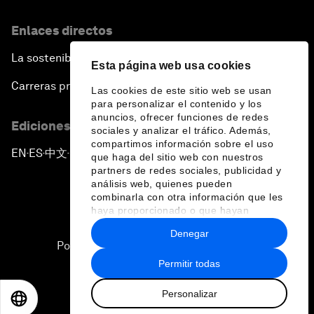
Enlaces directos
La sostenibilidad en el Foro
Esta página web usa cookies
Carreras profesionales
Las cookies de este sitio web se usan
para personalizar el contenido y los
anuncios, ofrecer funciones de redes
Ediciones en otros idiomas
sociales y analizar el tráfico. Además,
compartimos información sobre el uso
EN
ES
中文
日本語
▪
▪
▪
que haga del sitio web con nuestros
partners de redes sociales, publicidad y
análisis web, quienes pueden
combinarla con otra información que les
haya proporcionado o que hayan
recopilado a partir del uso que haya
Denegar
hecho de sus servicios.
Política de privacidad y normas de uso
Permitir todas
Sitemap
Personalizar
©
2026
Foro Económico Mundial
EN
ES
中文
日本語