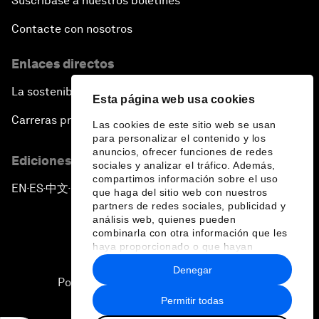
Suscríbase a nuestros boletines
Contacte con nosotros
Enlaces directos
La sostenibilidad en el Foro
Esta página web usa cookies
Carreras profesionales
Las cookies de este sitio web se usan
para personalizar el contenido y los
anuncios, ofrecer funciones de redes
Ediciones en otros idiomas
sociales y analizar el tráfico. Además,
compartimos información sobre el uso
EN
ES
中文
日本語
▪
▪
▪
que haga del sitio web con nuestros
partners de redes sociales, publicidad y
análisis web, quienes pueden
combinarla con otra información que les
haya proporcionado o que hayan
recopilado a partir del uso que haya
Denegar
hecho de sus servicios.
Política de privacidad y normas de uso
Permitir todas
Sitemap