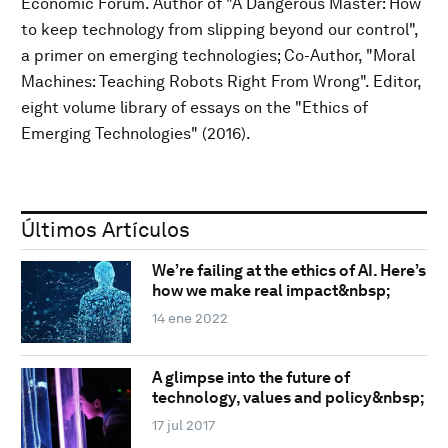
Economic Forum. Author of "A Dangerous Master: How
to keep technology from slipping beyond our control",
a primer on emerging technologies; Co-Author, "Moral
Machines: Teaching Robots Right From Wrong". Editor,
eight volume library of essays on the "Ethics of
Emerging Technologies" (2016).
Últimos Artículos
We’re failing at the ethics of AI. Here’s
how we make real impact&nbsp;
14 ene 2022
A glimpse into the future of
technology, values and policy&nbsp;
17 jul 2017