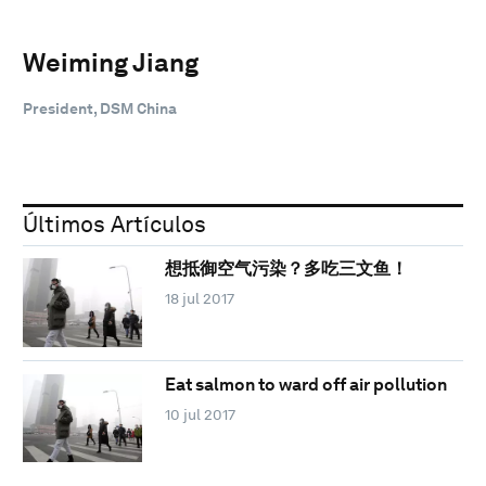
Weiming Jiang
President, DSM China
Últimos Artículos
想抵御空气污染？多吃三文鱼！
18 jul 2017
Eat salmon to ward off air pollution
10 jul 2017