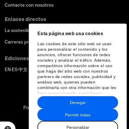
Contacte con nosotros
Enlaces directos
La sostenibilidad en el Foro
Esta página web usa cookies
Carreras profesionales
Las cookies de este sitio web se usan
para personalizar el contenido y los
anuncios, ofrecer funciones de redes
Ediciones en otros idiomas
sociales y analizar el tráfico. Además,
compartimos información sobre el uso
EN
ES
中文
日本語
▪
▪
▪
que haga del sitio web con nuestros
partners de redes sociales, publicidad y
análisis web, quienes pueden
combinarla con otra información que les
haya proporcionado o que hayan
recopilado a partir del uso que haya
Denegar
hecho de sus servicios.
Política de privacidad y normas de uso
Permitir todas
Sitemap
Personalizar
©
2026
Foro Económico Mundial