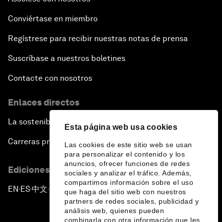
Conviértase en miembro
Regístrese para recibir nuestras notas de prensa
Suscríbase a nuestros boletines
Contacte con nosotros
Enlaces directos
La sostenibilidad en el Foro
Esta página web usa cookies
Carreras profesionales
Las cookies de este sitio web se usan
para personalizar el contenido y los
anuncios, ofrecer funciones de redes
Ediciones en otros idiomas
sociales y analizar el tráfico. Además,
compartimos información sobre el uso
EN
ES
中文
日本語
▪
▪
▪
que haga del sitio web con nuestros
partners de redes sociales, publicidad y
análisis web, quienes pueden
combinarla con otra información que les