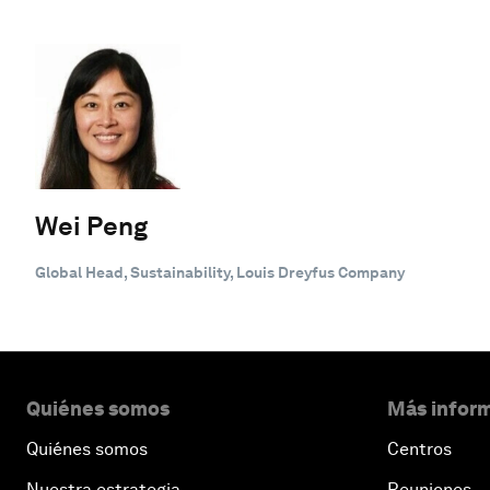
Wei Peng
Global Head, Sustainability, Louis Dreyfus Company
Quiénes somos
Más inform
Quiénes somos
Centros
Nuestra estrategia
Reuniones