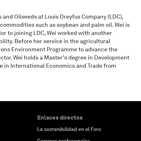
ns and Oilseeds at Louis Dreyfus Company (LDC),
 commodities such as soybean and palm oil. Wei is
rior to joining LDC, Wei worked with another
lity. Before her service in the agricultural
tions Environment Programme to advance the
sector. Wei holds a Master's degree in Development
e in International Economics and Trade from
Enlaces directos
La sostenibilidad en el Foro
Carreras profesionales