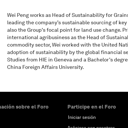
Wei Peng works as Head of Sustainability for Grai
leading the company’s sustainable sourcing of key
also the Group's focal point for land use change. P
international agribusiness as the Head of Sustainabi
commodity sector, Wei worked with the United Na
adoption of sustainability by the global financial 
Studies from HIE in Geneva and a Bachelor's degre
China Foreign Affairs University.
ación sobre el Foro
Participe en el Foro
Iniciar sesión
Asóciese con nosotros