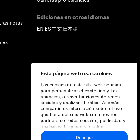
Ediciones en otros idiomas
tras notas
EN
ES
中文
日本語
▪
▪
▪
ines
Esta página web usa cookies
Las cookies de este sitio web se usan
para personalizar el contenido y los
anuncios, ofrecer funciones de redes
sociales y analizar el tráfico. Además,
compartimos información sobre el uso
que haga del sitio web con nuestros
partners de redes sociales, publicidad y
análisis web, quienes pueden
combinarla con otra información que les
Denegar
haya proporcionado o que hayan