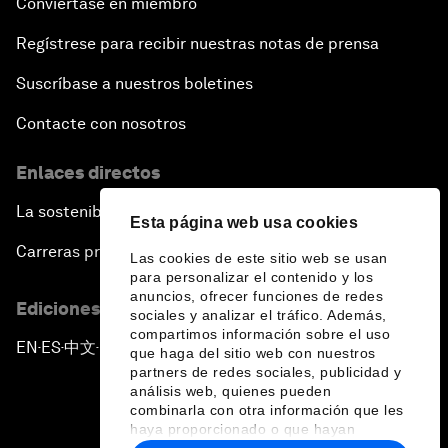
Conviértase en miembro
Regístrese para recibir nuestras notas de prensa
Suscríbase a nuestros boletines
Contacte con nosotros
Enlaces directos
La sostenibilidad en el Foro
Esta página web usa cookies
Carreras profesionales
Las cookies de este sitio web se usan
para personalizar el contenido y los
anuncios, ofrecer funciones de redes
Ediciones en otros idiomas
sociales y analizar el tráfico. Además,
compartimos información sobre el uso
EN
ES
中文
日本語
▪
▪
▪
que haga del sitio web con nuestros
partners de redes sociales, publicidad y
análisis web, quienes pueden
combinarla con otra información que les
haya proporcionado o que hayan