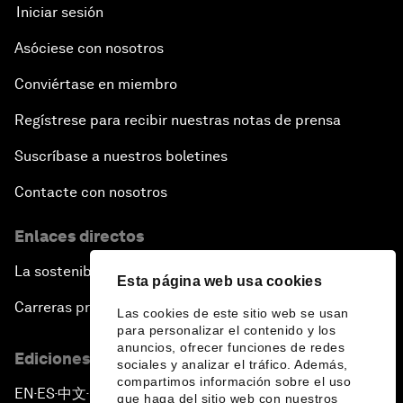
Iniciar sesión
Asóciese con nosotros
Conviértase en miembro
Regístrese para recibir nuestras notas de prensa
Suscríbase a nuestros boletines
Contacte con nosotros
Enlaces directos
La sostenibilidad en el Foro
Esta página web usa cookies
Carreras profesionales
Las cookies de este sitio web se usan
para personalizar el contenido y los
anuncios, ofrecer funciones de redes
Ediciones en otros idiomas
sociales y analizar el tráfico. Además,
compartimos información sobre el uso
EN
ES
中文
日本語
▪
▪
▪
que haga del sitio web con nuestros