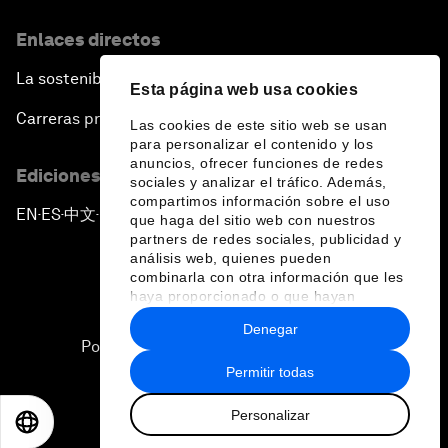
Enlaces directos
La sostenibilidad en el Foro
Esta página web usa cookies
Carreras profesionales
Las cookies de este sitio web se usan
para personalizar el contenido y los
anuncios, ofrecer funciones de redes
Ediciones en otros idiomas
sociales y analizar el tráfico. Además,
compartimos información sobre el uso
EN
ES
中文
日本語
▪
▪
▪
que haga del sitio web con nuestros
partners de redes sociales, publicidad y
análisis web, quienes pueden
combinarla con otra información que les
haya proporcionado o que hayan
recopilado a partir del uso que haya
Denegar
hecho de sus servicios.
Política de privacidad y normas de uso
Permitir todas
Sitemap
Personalizar
©
2026
Foro Económico Mundial
EN
ES
中文
日本語