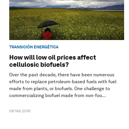
TRANSICIÓN ENERGÉTICA
How will low oil prices affect
cellulosic biofuels?
Over the past decade, there have been numerous
efforts to replace petroleum-based fuels with fuel
made from plants, or biofuels. One challenge to
commercializing biofuel made from non-foo...
06 feb 2015