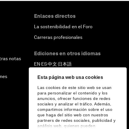
Enlaces directos
La sostenibilidad en el Foro
Carreras profesionales
Ediciones en otros idiomas
tras notas
EN
ES
中文
日本語
▪
▪
▪
ines
Esta página web usa cookies
Las cookies de este sitio web se usan
para personalizar el contenido y los
anuncios, ofrecer funciones de redes
sociales y analizar el tráfico. Además,
compartimos información sobre el uso
que haga del sitio web con nuestros
partners de redes sociales, publicidad y
análisis web, quienes pueden