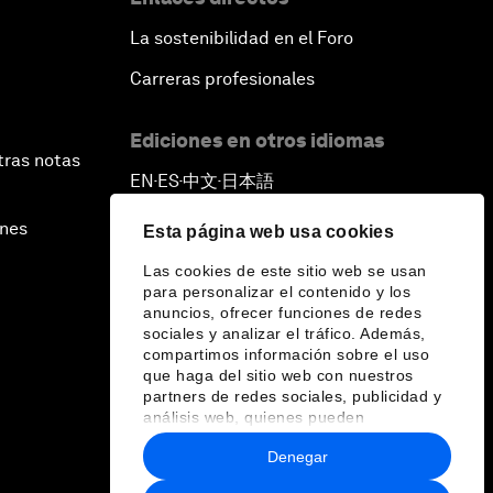
La sostenibilidad en el Foro
Carreras profesionales
Ediciones en otros idiomas
tras notas
EN
ES
中文
日本語
▪
▪
▪
ines
Esta página web usa cookies
Las cookies de este sitio web se usan
para personalizar el contenido y los
anuncios, ofrecer funciones de redes
sociales y analizar el tráfico. Además,
compartimos información sobre el uso
que haga del sitio web con nuestros
partners de redes sociales, publicidad y
análisis web, quienes pueden
combinarla con otra información que les
Denegar
haya proporcionado o que hayan
recopilado a partir del uso que haya