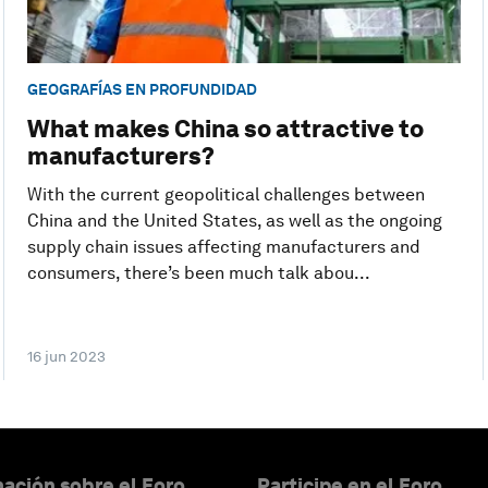
GEOGRAFÍAS EN PROFUNDIDAD
What makes China so attractive to
manufacturers?
With the current geopolitical challenges between
China and the United States, as well as the ongoing
supply chain issues affecting manufacturers and
consumers, there’s been much talk abou...
16 jun 2023
ación sobre el Foro
Participe en el Foro