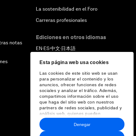
La sostenibilidad en el Foro
Carreras profesionales
Ediciones en otros idiomas
tras notas
EN
ES
中文
日本語
▪
▪
▪
ines
Esta página web usa cookies
Las cookies de este sitio web se usan
para personalizar el contenido y los
anuncios, ofrecer funciones de redes
sociales y analizar el tráfico. Además,
compartimos información sobre el uso
que haga del sitio web con nuestros
partners de redes sociales, publicidad y
análisis web, quienes pueden
combinarla con otra información que les
Denegar
haya proporcionado o que hayan
recopilado a partir del uso que haya