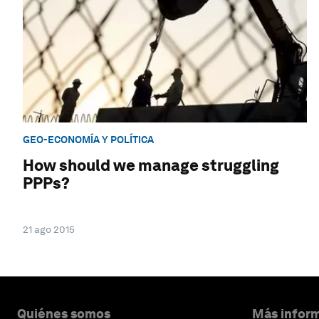
GEO-ECONOMÍA Y POLÍTICA
How should we manage struggling
PPPs?
21 ago 2015
Quiénes somos
Más inform