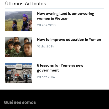
Últimos Artículos
How owning land is empowering
women in Vietnam
28 ene 2016
How to improve education in Yemen
16 dic 2014
5 lessons for Yemen’s new
government
28 oct 2014
Quiénes somos