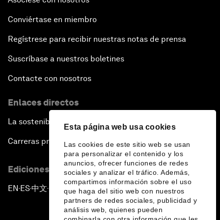
Conviértase en miembro
Regístrese para recibir nuestras notas de prensa
Suscríbase a nuestros boletines
Contacte con nosotros
Enlaces directos
La sostenibilidad en el Foro
Esta página web usa cookies
Carreras profesionales
Las cookies de este sitio web se usan
para personalizar el contenido y los
anuncios, ofrecer funciones de redes
Ediciones en otros idiomas
sociales y analizar el tráfico. Además,
compartimos información sobre el uso
EN
ES
中文
日本語
▪
▪
▪
que haga del sitio web con nuestros
partners de redes sociales, publicidad y
análisis web, quienes pueden
combinarla con otra información que les