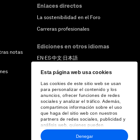
Enlaces directos
La sostenibilidad en el Foro
Carreras profesionales
Ediciones en otros idiomas
tras notas
EN
ES
中文
日本語
▪
▪
▪
ines
Esta página web usa cookies
Las cookies de este sitio web se usan
para personalizar el contenido y los
anuncios, ofrecer funciones de redes
sociales y analizar el tráfico. Además,
compartimos información sobre el uso
que haga del sitio web con nuestros
partners de redes sociales, publicidad y
análisis web, quienes pueden
combinarla con otra información que les
Denegar
haya proporcionado o que hayan